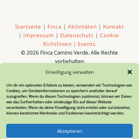
Startseite
|
Finca
|
Aktivitäten
|
Kontakt
|
Impressum
|
Datenschutz
|
Cookie-
Richtlinien |
Events
© 2026 Finca Camino Verde. Alle Rechte
vorbehalten
Diese Seite wird gestaltet und gepflegt von
Einwilligung verwalten
Hermes
Um dir ein optimales Erlebnis zu bieten, verwenden wir Technologien wie
Cookies, um Geräteinformationen zu speichern und/oder darauf
Kreatives Webdesign mit Seele
zuzugreifen. Wenn du diesen Technologien zustimmst, können wir Daten
Fotografie
wie das Surfverhalten oder eindeutige IDs auf dieser Website
verarbeiten. Wenn du deine Einwilligung nicht erteilst oder zurückziehst,
können bestimmte Merkmale und Funktionen beeinträchtigt werden.
Jessica Alice Hath
www.alice-foto.de
Akzeptieren