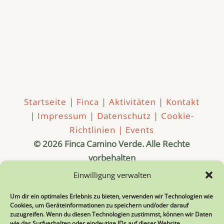
Startseite
|
Finca
|
Aktivitäten
|
Kontakt
|
Impressum
|
Datenschutz
|
Cookie-
Richtlinien |
Events
© 2026 Finca Camino Verde. Alle Rechte
vorbehalten
Diese Seite wird gestaltet und gepflegt von
Einwilligung verwalten
Hermes
Um dir ein optimales Erlebnis zu bieten, verwenden wir Technologien wie
Cookies, um Geräteinformationen zu speichern und/oder darauf
Kreatives Webdesign mit Seele
zuzugreifen. Wenn du diesen Technologien zustimmst, können wir Daten
Fotografie
wie das Surfverhalten oder eindeutige IDs auf dieser Website